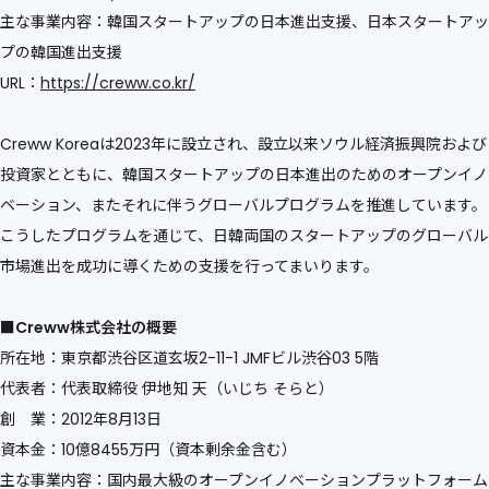
主な事業内容：韓国スタートアップの日本進出支援、日本スタートアッ
プの韓国進出支援
URL：
https://creww.co.kr/
Creww Koreaは2023年に設立され、設立以来ソウル経済振興院および
投資家とともに、韓国スタートアップの日本進出のためのオープンイノ
ベーション、またそれに伴うグローバルプログラムを推進しています。
こうしたプログラムを通じて、日韓両国のスタートアップのグローバル
市場進出を成功に導くための支援を行ってまいります。
■Creww株式会社の概要
所在地：東京都渋谷区道玄坂2-11-1 JMFビル渋谷03 5階
代表者：代表取締役 伊地知 天（いじち そらと）
創 業：2012年8月13日
資本金：10億8455万円（資本剰余金含む）
主な事業内容：国内最大級のオープンイノベーションプラットフォーム