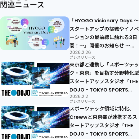
関連ニュース
『HYOGO Visionary Days 〜
スタートアップの挑戦やイノベ
ーションの最前線に触れる3日
間！～』開催のお知らせ 〜
2026.2.26
Crewwが『HYOGO OPEN
プレスリリース
INNOVATION CHALLENGE』
東京都と連携し「スポーツテッ
Grand Finalイベント、
ク・東京」を目指す分野特化型
『Leap Forward HYOGO』
スタートアップスタジオ『THE
デモデイを運営〜
DOJO − TOKYO SPORTS
2026.2.2
TECH STUDIO』採択者5名が
プレスリリース
決定
スポーツテック領域に特化、
Crewwと東京都が連携するス
タートアップスタジオ『THE
DOJO − TOKYO SPORTS