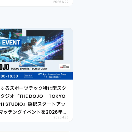
2026.6.22
携するスポーツテック特化型スタ
ジオ『THE DOJO – TOKYO
ECH STUDIO』採択スタートアッ
マッチングイベントを2026年5
2026.4.26
催