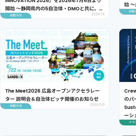
INNOVATION 2026』を2026年7月6日より
始 
開始 〜静岡県内の5自治体・DMOと共に、イ
お知
り組
2026.7.6
お知らせ
ンバウンド観光課題の解決に取り組むスター
トアップを募集〜
The Meet2026 広島オープンアクセラレー
Cre
ター 説明会＆自治体ピッチ開催のお知らせ
のパ
2026.5.31
お知らせ
Sus
ーシ
イベ
Mar