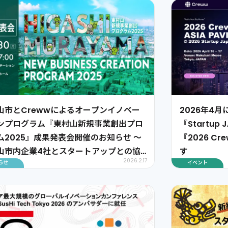
2026年4
山市とCrewwによるオープンイノベー
『Startup 
ンプログラム『東村山新規事業創出プロ
『2026 Cre
ム2025』成果発表会開催のお知らせ 〜
す
山市内企業4社とスタートアップとの協
2026.2.17
イベント
らせ
をご紹介〜