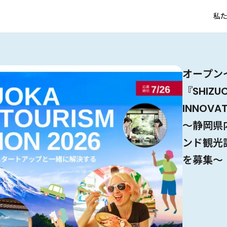
私
オープン
オープン
IVS20
The M
Creww、
東京都と
『HYOGO
東村山市
2026
東京都と
グローバ
東海地域
『SHIZUO
Meet 
ト「老舗
説明会＆
パートナーと
トアップス
の挑戦や
ンプログ
『Start
指す分野
『SusHi
「Tech
INNOVA
Gov-Te
社COO
Tech
SPORTS
間！～』開
2025
Creww 
DOJO − 
のお知ら
盟が実施
〜静岡県
〜広島県
イベント「S
社による
OPEN IN
内企業4
者5名が
伊地知 
ンド観光
むスター
30日に
に開催
Finalイ
介〜
を募集〜
モデイを