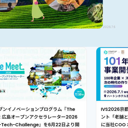
2026.7.6
2026.6.25
2026.6.22
2026.5.31
2026.5.29
2026.4.26
2026.2.26
2026.2.17
2026.2.6
2026.2.2
2026.1.13
2026.1.6
プンイノベーションプログラム『The
IVS202
et 広島オープンアクセラレーター2026
ント「老舗
-Tech-Challenge』を6月22日より開
に当社COO