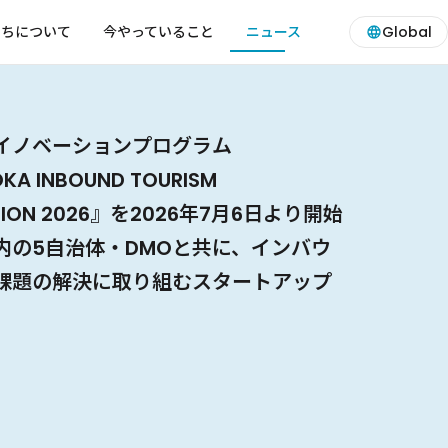
たちについて
今やっていること
ニュース
Global
イノベーションプログラム
イノベーションプログラム『The
26京都において開催されるサイドイベン
eet2026 広島オープンアクセラレーター
『Incubation CANVAS TOKYO』の
連携するスポーツテック特化型スター
 Visionary Days 〜スタートアップ
とCrewwによるオープンイノベーショ
年4月に幕張メッセにて開催される
連携し「スポーツテック・東京」を目
ルイノベーションカンファレンス
最大のテクノロジーの祭典
KA INBOUND TOURISM
広島オープンアクセラレーター2026
とスタートアップの共創ナイト」に当
自治体ピッチ開催のお知らせ
して、Green & Sustainability
タジオ『THE DOJO – TOKYO
イノベーションの最前線に触れる3日
ラム『東村山新規事業創出プログラム
up JAPAN EXPO 2026』内で『2026
特化型スタートアップスタジオ『THE
 Tech Tokyo 2026』アンバサダー就任
GALA Japan 2026」において新経済連
TION 2026』を2026年7月6日より開始
ch-Challenge』を6月22日より開始
 水野が登壇します
領域のオープンイノベーション実践ピッチ
 TECH STUDIO』採択スタートアップ5
催のお知らせ 〜Crewwが『HYOGO
』成果発表会開催のお知らせ 〜東村山市
Asia Pavilion』を開催します
TOKYO SPORTS TECH STUDIO』採択
せ
するサイドイベントに当社代表取締役
内の5自治体・DMOと共に、インバウ
内の14市町と地域課題の解決に取り組
eeds to Market」を2026年6月
マッチングイベントを2026年5月26日
NOVATION CHALLENGE』Grand
社とスタートアップとの協業案をご紹
決定
天が登壇します
課題の解決に取り組むスタートアップ
トアップを募集〜
開催します
ベント、『Leap Forward HYOGO』デ
運営〜