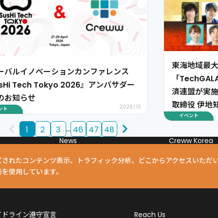
東海地域最
ーバルイノベーションカンファレンス
「TechGAL
sHi Tech Tokyo 2026』アンバサダー
済連盟が実
のお知らせ
取締役 伊地
2026.1.13
ント
イベント
...
1
2
3
46
47
48
News
Creww Korea
Creww Taiwan
Creww Thailand
ズされたコンテンツ表示、トラフィック分析、どこからアクセスいただ
Creww Capital
術を使用しています。
イドライン遵守宣言
Reach Us