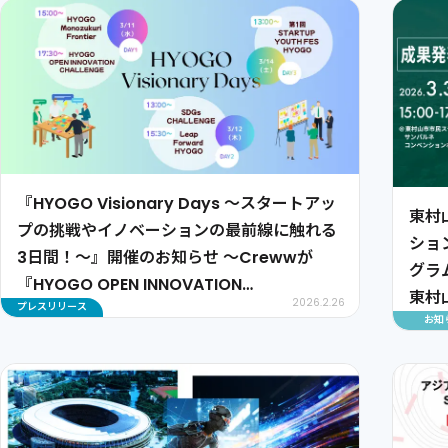
『HYOGO Visionary Days 〜スタートアッ
東村
プの挑戦やイノベーションの最前線に触れる
ショ
3日間！～』開催のお知らせ 〜Crewwが
グラ
『HYOGO OPEN INNOVATION
東村
2026.2.26
プレスリリース
CHALLENGE』Grand Finalイベント、
お知
業案
『Leap Forward HYOGO』デモデイを運
営〜