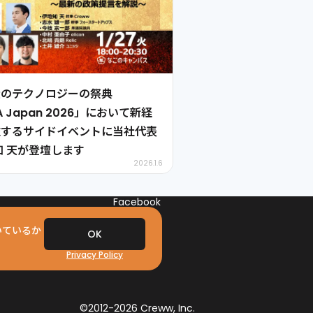
大のテクノロジーの祭典
A Japan 2026」において新経
施するサイドイベントに当社代表
知 天が登壇します
2026.1.6
Facebook
𝕏
Linkedin
いているか
OK
Privacy Policy
©2012-
2026
Creww, Inc.