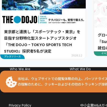
東京都と連携し「スポーツテック・東京」を
グロ
目指す分野特化型スタートアップスタジオ
『Su
『THE DOJO − TOKYO SPORTS TECH
就任
STUDIO』採択者5名が決定
イベ
2026.2.2
プレスリリース
Who We Are
What We Do
The First Penguin
What We've Done
First Penguins
IR
当社は、ウェブサイトでの閲覧体験の向上、パーソナライ
Who to Join
の理解のために、クッキーおよびその他のトラッキング技
Company Profile
Privacy Policy
中小企業M&Aガ